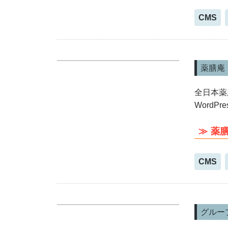
CMS
薬膳庵
全日本薬
Word
薬
CMS
グルー