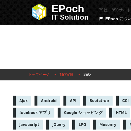
EPoch
75社・850サ
IT Solution
EPoch につ
制作実績
トップページ
制作実績
SEO
Ajax
Android
API
Bootstrap
CGI
facebook アプリ
Google ショッピング
HTML
javacsript
jQuery
LPO
Masonry