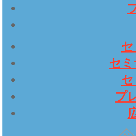
セ
セミ
セ
プ