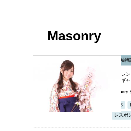
Masonry
振袖特
振袖レン
画像ギャ
Maso
CSS
レスポ