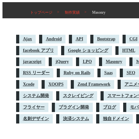
トップページ
制作実績
Masonry
Ajax
Android
API
Bootstrap
CGI
facebook アプリ
Google ショッピング
HTML
javacsript
jQuery
LPO
Masonry
M
RSS リーダー
Ruby on Rails
Saas
SEO
Xcode
XOOPS
Zend Framework
アニメー
システム開発
スクレイピング
スマートフォン
フライヤー
プラグイン開発
ブログ
モバ
名刺デザイン
決済システム
独自ドメイン