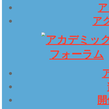
ア
アク
開