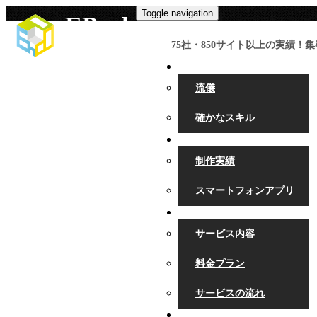
Toggle navigation
EPoch
IT Solution
75社・850サイト以上の実績！
EPoch について
流儀
確かなスキル
実 績
制作実績
スマートフォンアプリ
サービス
サービス内容
料金プラン
サービスの流れ
お問い合わせ