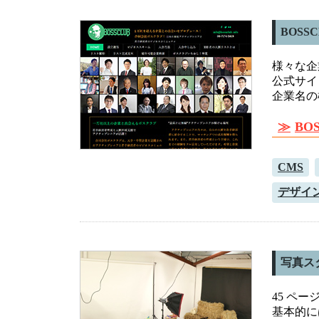
BOSS
様々な企
公式サイ
企業名の
BO
CMS
デザイ
写真ス
45 ペー
基本的に