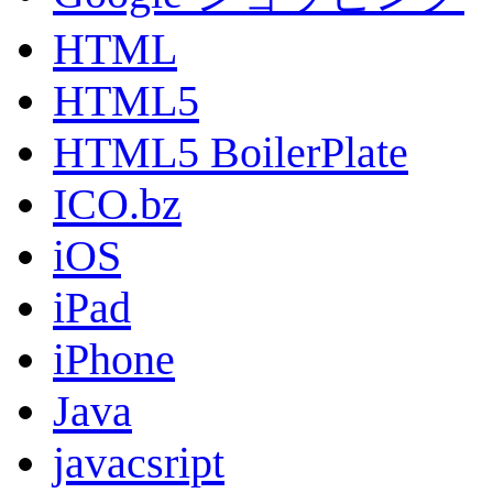
HTML
HTML5
HTML5 BoilerPlate
ICO.bz
iOS
iPad
iPhone
Java
javacsript